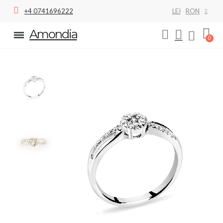
+4 0741696222
LEI
RON
Amondia